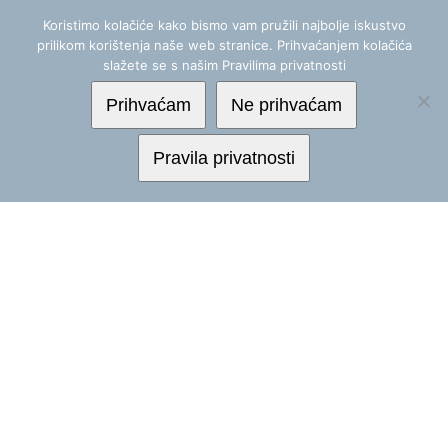
Skip
+(385) 1 488 2555
|
info@mereor.hr
Koristimo kolačiće kako bismo vam pružili najbolje iskustvo
to
prilikom korištenja naše web stranice. Prihvaćanjem kolačića
content
slažete se s našim Pravilima privatnosti
Prihvaćam
Ne prihvaćam
Pravila privatnosti
NOVOSTI