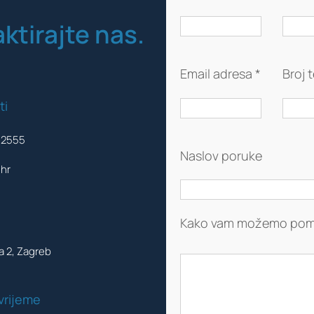
ktirajte nas.
Email adresa *
Broj 
ti
8 2555
Naslov poruke
hr
Kako vam možemo pom
a 2, Zagreb
vrijeme