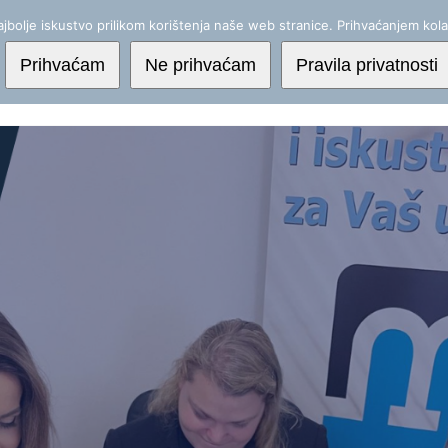
jbolje iskustvo prilikom korištenja naše web stranice. Prihvaćanjem kola
Prihvaćam
Ne prihvaćam
Pravila privatnosti
Početna
Usluge
Edukac