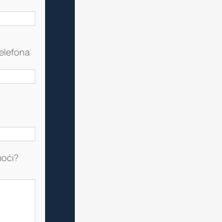
telefona
oći?