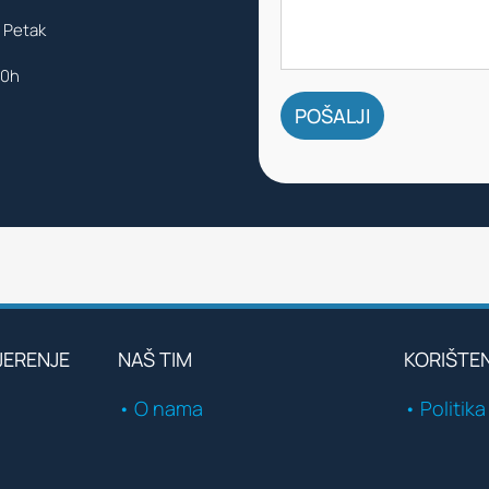
 Petak
00h
JERENJE
NAŠ TIM
KORIŠTE
• O nama
• Politika