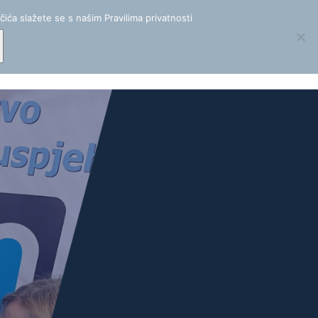
+(385) 1 488 2555
|
info@mereor.hr
čića slažete se s našim Pravilima privatnosti
ija
Novosti
O nama
EN
Kontakt