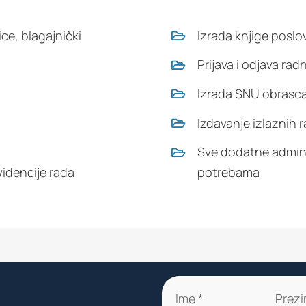
ice, blagajnički
Izrada knjige poslo
Prijava i odjava ra
Izrada SNU obrasca
Izdavanje izlaznih 
Sve dodatne admini
videncije rada
potrebama
Ime *
Prezi