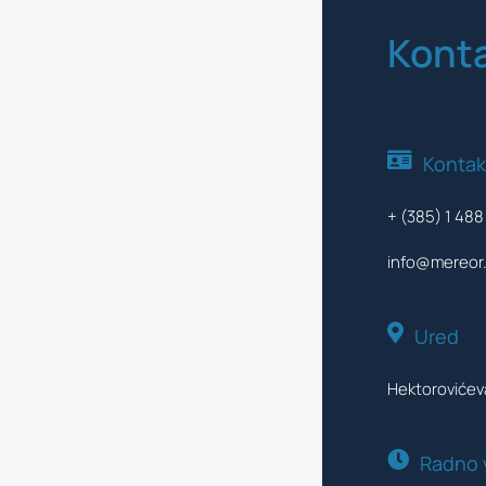
Konta
Kontak
+ (385) 1 48
info@mereor.
Ured
Hektorovićev
Radno 