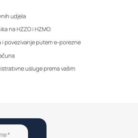
vnih udjela
dnika na HZZO i HZMO
 i povezivanje putem e-porezne
računa
strativne usluge prema vašim
me *