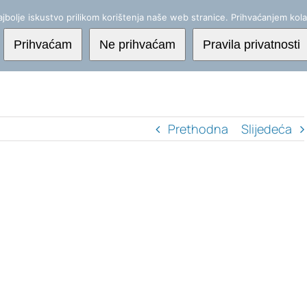
jbolje iskustvo prilikom korištenja naše web stranice. Prihvaćanjem kola
Početna
Usluge
Prihvaćam
Ne prihvaćam
Pravila privatnosti
Prethodna
Slijedeća