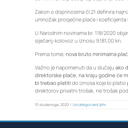
Zakon o doprinosima čl.21 definira naj
umnožak prosječne plaće i koeficijenta 
U Narodnim novinama br. 118/2020 objav
siječanj-kolovoz u iznosu 9.181,00 kn.
Prema tome,
nova bruto minimalna plaća
Važno je napomenuti da u slučaju
ako d
direktorske plaće, na kraju godine će 
bi trebao platiti
do iznosa koje bi platio
direktorov privatni trošak, ne trošak po
10 studenoga, 2020
|
Uncategorized @hr