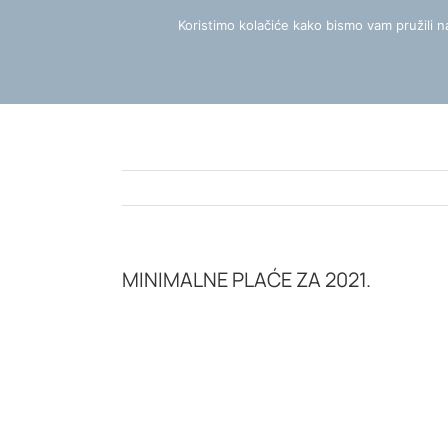
Skip
Koristimo kolačiće kako bismo vam pružili na
to
content
MINIMALNE PLAĆE ZA 2021.
View
Larger
Image