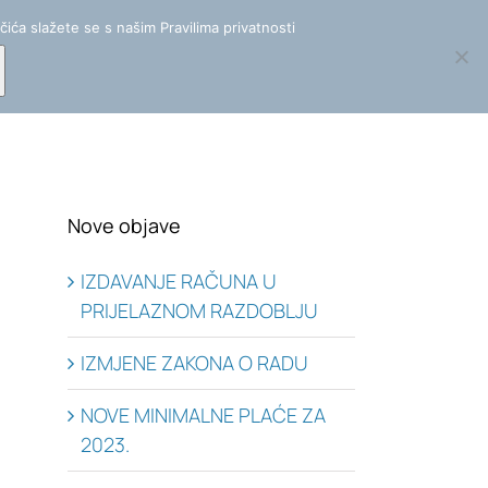
+(385) 3097 307 |
info@mereor.hr
čića slažete se s našim Pravilima privatnosti
Edukacija
Novosti
O nama
Kontakt
EN
Nove objave
IZDAVANJE RAČUNA U
PRIJELAZNOM RAZDOBLJU
IZMJENE ZAKONA O RADU
NOVE MINIMALNE PLAĆE ZA
2023.