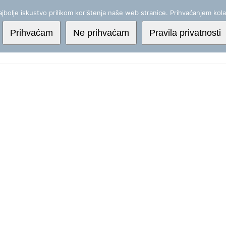
jbolje iskustvo prilikom korištenja naše web stranice. Prihvaćanjem kola
Prihvaćam
Ne prihvaćam
Pravila privatnosti
Početna
Usluge
Edukac