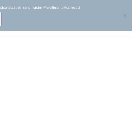
+(385) 1 488 2555
|
info@mereor.hr
čića slažete se s našim Pravilima privatnosti
ija
Novosti
O nama
EN
Kontakt