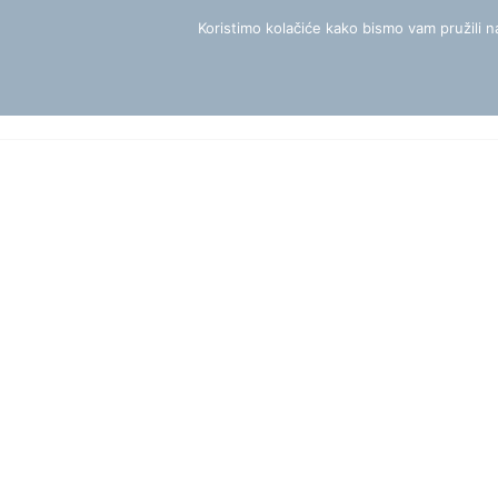
Skip
Koristimo kolačiće kako bismo vam pružili na
to
content