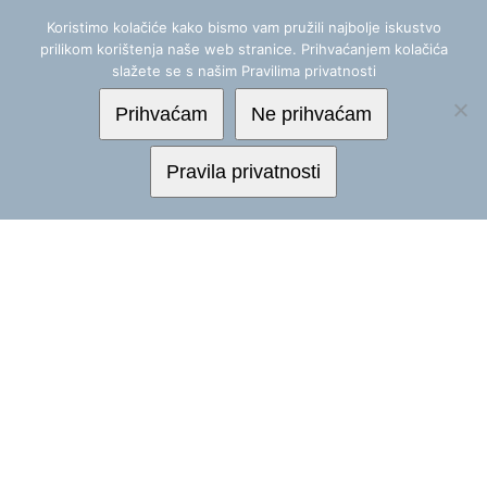
Skip
+(385) 1 488 2555
|
info@mereor.hr
Koristimo kolačiće kako bismo vam pružili najbolje iskustvo
to
prilikom korištenja naše web stranice. Prihvaćanjem kolačića
content
slažete se s našim Pravilima privatnosti
Prihvaćam
Ne prihvaćam
Pravila privatnosti