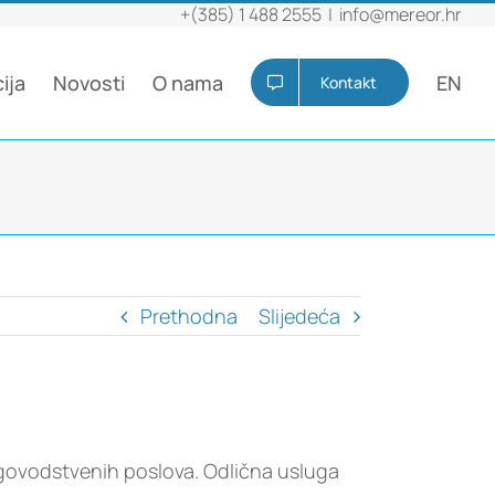
+(385) 1 488 2555
|
info@mereor.hr
ija
Novosti
O nama
EN
Kontakt
Prethodna
Slijedeća
govodstvenih poslova. Odlična usluga