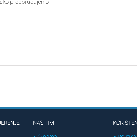
akako preporučujemo!”
JERENJE
NAŠ TIM
KORIŠTE
• O nama
• Politika