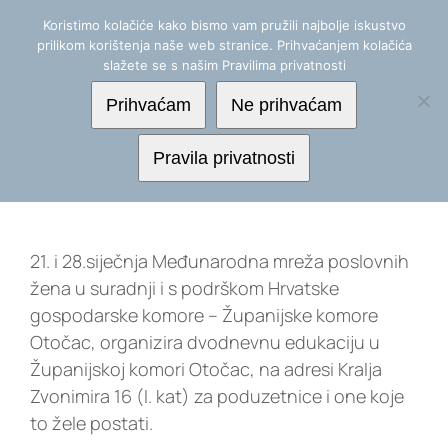
Skip
+(385) 1 488 2555
|
info@mereor.hr
Koristimo kolačiće kako bismo vam pružili najbolje iskustvo
to
prilikom korištenja naše web stranice. Prihvaćanjem kolačića
content
slažete se s našim Pravilima privatnosti
Prihvaćam
Ne prihvaćam
Poduzetništvo je IN – Otočac
Pravila privatnosti
siječanj 2020.
21. i 28.siječnja Međunarodna mreža poslovnih
žena u suradnji i s podrškom Hrvatske
gospodarske komore – Županijske komore
Otočac, organizira dvodnevnu edukaciju u
Županijskoj komori Otočac, na adresi Kralja
Zvonimira 16 (I. kat) za poduzetnice i one koje
to žele postati.