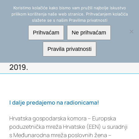
Skip
+(385) 1 488 2555
|
info@mereor.hr
Koristimo kolačiće kako bismo vam pružili najbolje iskustvo
to
prilikom korištenja naše web stranice. Prihvaćanjem kolačića
content
slažete se s našim Pravilima privatnosti
Prihvaćam
Ne prihvaćam
Napredni modul Male škole
Pravila privatnosti
poduzetništva za žene – listopad
2019.
I dalje predajemo na radionicama!
Hrvatska gospodarska komora – Europska
poduzetnička mreža Hrvatske (EEN) u suradnji
s Međunarodna mreža poslovnih žena –